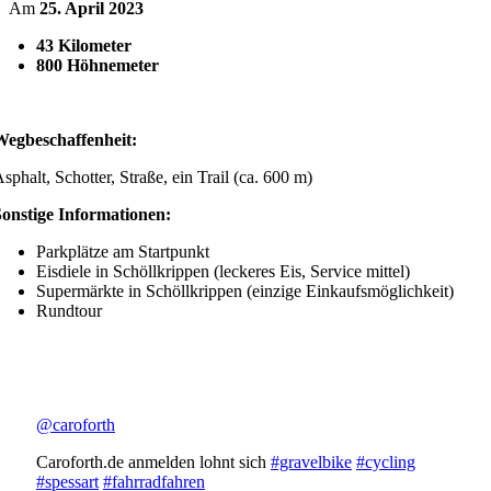
Am
25. April 2023
43 Kilometer
800 Höhnemeter
Wegbeschaffenheit:
sphalt, Schotter, Straße, ein Trail (ca. 600 m)
Sonstige Informationen:
Parkplätze am Startpunkt
Eisdiele in Schöllkrippen (leckeres Eis, Service mittel)
Supermärkte in Schöllkrippen (einzige Einkaufsmöglichkeit)
Rundtour
@caroforth
Caroforth.de anmelden lohnt sich
#gravelbike
#cycling
#spessart
#fahrradfahren