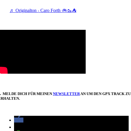
♬ Originalton - Caro Forth 🚲🥾⛺
→ MELDE DICH FÜR MEINEN
NEWSLETTER
AN UM DEN GPX TRACK ZU
ERHALTEN.