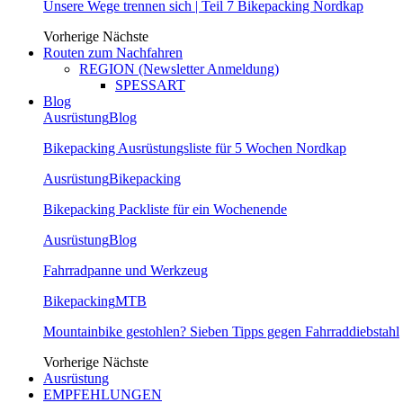
Unsere Wege trennen sich | Teil 7 Bikepacking Nordkap
Vorherige
Nächste
Routen zum Nachfahren
REGION (Newsletter Anmeldung)
SPESSART
Blog
Ausrüstung
Blog
Bikepacking Ausrüstungsliste für 5 Wochen Nordkap
Ausrüstung
Bikepacking
Bikepacking Packliste für ein Wochenende
Ausrüstung
Blog
Fahrradpanne und Werkzeug
Bikepacking
MTB
Mountainbike gestohlen? Sieben Tipps gegen Fahrraddiebstahl
Vorherige
Nächste
Ausrüstung
EMPFEHLUNGEN