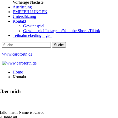
Vorherige
Nächste
Ausrüstung
EMPFEHLUNGEN
Unterstützung
Kontakt
Gewinnspiel
Gewinnspiel Instagram/Youtube Shorts/Tiktok
Teilnahmebedingungen
www.caroforth.de
Home
Kontakt
Über mich
allo, mein Name ist Caro,
4 Jahre alt,