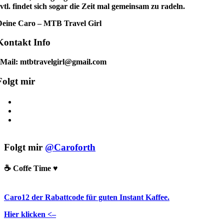
vtl. findet sich sogar die Zeit mal gemeinsam zu radeln.
Deine Caro – MTB Travel Girl
Kontakt Info
eMail: mtbtravelgirl@gmail.com
Folgt mir
Folgt mir
@Caroforth
☕️ Coffe Time ♥️
Caro12 der Rabattcode für guten Instant Kaffee.
Hier klicken <–