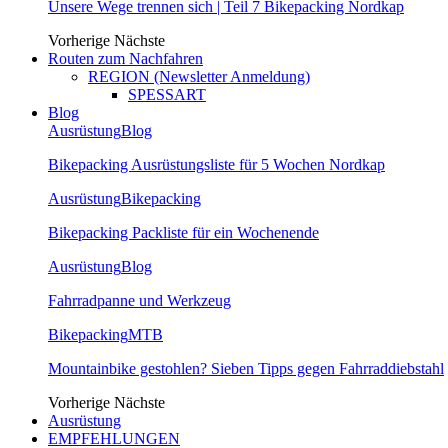
Unsere Wege trennen sich | Teil 7 Bikepacking Nordkap
Vorherige
Nächste
Routen zum Nachfahren
REGION (Newsletter Anmeldung)
SPESSART
Blog
Ausrüstung
Blog
Bikepacking Ausrüstungsliste für 5 Wochen Nordkap
Ausrüstung
Bikepacking
Bikepacking Packliste für ein Wochenende
Ausrüstung
Blog
Fahrradpanne und Werkzeug
Bikepacking
MTB
Mountainbike gestohlen? Sieben Tipps gegen Fahrraddiebstahl
Vorherige
Nächste
Ausrüstung
EMPFEHLUNGEN