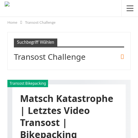
Home
Transost Challenge
Suchbegriff Wählen
Transost Challenge
Transost Bikepacking
Matsch Katastrophe
| Letztes Video
Transost |
Bikepacking