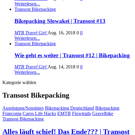
Weiterlesen...
Transost Bikepacking
Bikepacking Slowakei | Transost #13
MTB Travel Girl
Aug. 16, 2018
0
0
Weiterlesen...
Transost Bikepacking
Wie geht es weiter | Transost #12 | Bikepacking
MTB Travel Girl
Aug. 14, 2018
0
0
Weiterlesen...
Kategorie wählen
Transost Bikepacking
Ausrüstung/Sonstiges
Bikepacking Deutschland
Bikepacking
Franconia
Caros Life Hacks
EMTB
Flowtrails
Gravelbike
Transost Bikepacking
Alles läuft schief! Das Ende??? | Transost