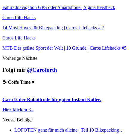
Fahrradnavigation GPS oder Smartphone | Sigma Feedback
Caros Life Hacks
14 Must Haves für Bikepacking | Caros Lifehacks # 7
Caros Life Hacks
MTB Der geilste Sport der Welt | 10 Gründe | Caros Lifehacks #5
Vorherige
Nächste
Folgt mir
@Caroforth
☕️ Coffe Time ♥️
Caro12 der Rabattcode für guten Instant Kaffee.
Hier klicken <–
Neuste Beiträge
LOFOTEN ganz für mich alleine | Teil 10 Bikepacking…