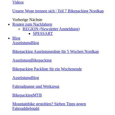
Videos
Unsere Wege trennen sich | Teil 7 Bikepacking Nordkap
Vorherige
Nächste
Routen zum Nachfahren
REGION (Newsletter Anmeldung)
SPESSART
Blog
Ausrüstung
Blog
Bikepacking Ausrüstungsliste für 5 Wochen Nordkap
Ausrüstung
Bikepacking
Bikepacking Packliste für ein Wochenende
Ausrüstung
Blog
Fahrradpanne und Werkzeug
Bikepacking
MTB
Mountainbike gestohlen? Sieben Tipps gegen
Fahrraddiebstahl