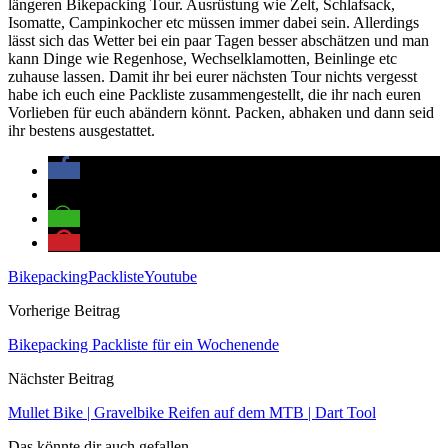
längeren Bikepacking Tour. Ausrüstung wie Zelt, Schlafsack,
Isomatte, Campinkocher etc müssen immer dabei sein. Allerdings
lässt sich das Wetter bei ein paar Tagen besser abschätzen und man
kann Dinge wie Regenhose, Wechselklamotten, Beinlinge etc
zuhause lassen. Damit ihr bei eurer nächsten Tour nichts vergesst
habe ich euch eine Packliste zusammengestellt, die ihr nach euren
Vorlieben für euch abändern könnt. Packen, abhaken und dann seid
ihr bestens ausgestattet.
Bikepacking
Packliste
Youtube
Vorherige Beitrag
Bikepacking Packliste für ein Wochenende
Nächster Beitrag
Mullet Bike | Gravelbike Reifen auf dem MTB | Dart Tool
Das könnte dir auch gefallen