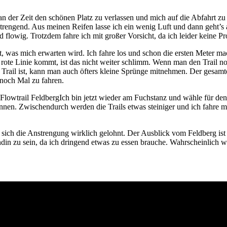
an der Zeit den schönen Platz zu verlassen und mich auf die Abfahrt zu 
trengend. Aus meinen Reifen lasse ich ein wenig Luft und dann geht’s 
nd flowig. Trotzdem fahre ich mit großer Vorsicht, da ich leider keine P
nnt, was mich erwarten wird. Ich fahre los und schon die ersten Meter
e rote Linie kommt, ist das nicht weiter schlimm. Wenn man den Trail n
m Trail ist, kann man auch öfters kleine Sprünge mitnehmen. Der gesamt
noch Mal zu fahren.
Ich bin jetzt wieder am Fuchstanz und wähle für d
nnen. Zwischendurch werden die Trails etwas steiniger und ich fahre m
sich die Anstrengung wirklich gelohnt. Der Ausblick vom Feldberg ist s
eundin zu sein, da ich dringend etwas zu essen brauche. Wahrscheinlich