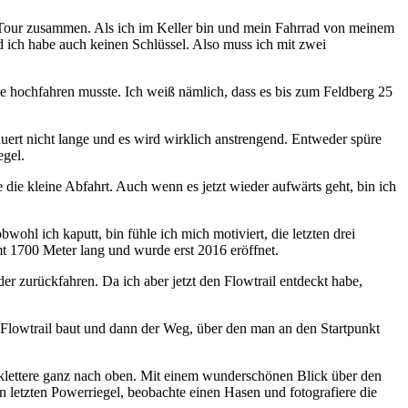
e Tour zusammen. Als ich im Keller bin und mein Fahrrad von meinem
 ich habe auch keinen Schlüssel. Also muss ich mit zwei
ge hochfahren musste. Ich weiß nämlich, dass es bis zum Feldberg 25
auert nicht lange und es wird wirklich anstrengend. Entweder spüre
egel.
e die kleine Abfahrt. Auch wenn es jetzt wieder aufwärts geht, bin ich
ohl ich kaputt, bin fühle ich mich motiviert, die letzten drei
mt 1700 Meter lang und wurde erst 2016 eröffnet.
r zurückfahren. Da ich aber jetzt den Flowtrail entdeckt habe,
n Flowtrail baut und dann der Weg, über den man an den Startpunkt
klettere ganz nach oben. Mit einem wunderschönen Blick über den
n letzten Powerriegel, beobachte einen Hasen und fotografiere die