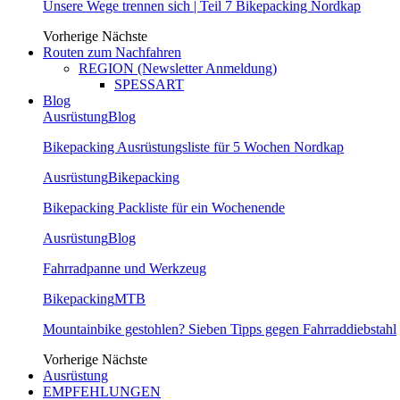
Unsere Wege trennen sich | Teil 7 Bikepacking Nordkap
Vorherige
Nächste
Routen zum Nachfahren
REGION (Newsletter Anmeldung)
SPESSART
Blog
Ausrüstung
Blog
Bikepacking Ausrüstungsliste für 5 Wochen Nordkap
Ausrüstung
Bikepacking
Bikepacking Packliste für ein Wochenende
Ausrüstung
Blog
Fahrradpanne und Werkzeug
Bikepacking
MTB
Mountainbike gestohlen? Sieben Tipps gegen Fahrraddiebstahl
Vorherige
Nächste
Ausrüstung
EMPFEHLUNGEN