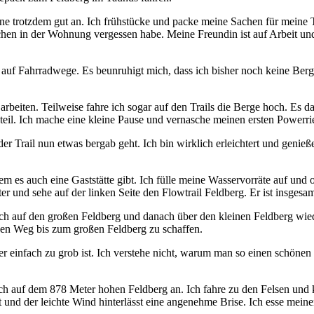
ine trotzdem gut an. Ich frühstücke und packe meine Sachen für mein
chen in der Wohnung vergessen habe. Meine Freundin ist auf Arbeit und
d auf Fahrradwege. Es beunruhigt mich, dass ich bisher noch keine Ber
rbeiten. Teilweise fahre ich sogar auf den Trails die Berge hoch. Es d
steil. Ich mache eine kleine Pause und vernasche meinen ersten Powerri
er Trail nun etwas bergab geht. Ich bin wirklich erleichtert und genieß
s auch eine Gaststätte gibt. Ich fülle meine Wasservorräte auf und obw
r und sehe auf der linken Seite den Flowtrail Feldberg. Er ist insgesa
ich auf den großen Feldberg und danach über den kleinen Feldberg wiede
 den Weg bis zum großen Feldberg zu schaffen.
er einfach zu grob ist. Ich verstehe nicht, warum man so einen schöne
ch auf dem 878 Meter hohen Feldberg an. Ich fahre zu den Felsen und 
t und der leichte Wind hinterlässt eine angenehme Brise. Ich esse meine