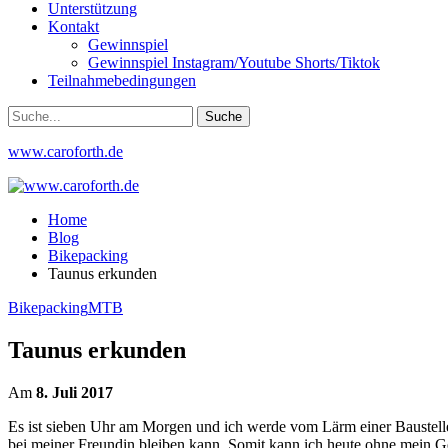
Unterstützung
Kontakt
Gewinnspiel
Gewinnspiel Instagram/Youtube Shorts/Tiktok
Teilnahmebedingungen
www.caroforth.de
Home
Blog
Bikepacking
Taunus erkunden
Bikepacking
MTB
Taunus erkunden
Am
8. Juli 2017
Es ist sieben Uhr am Morgen und ich werde vom Lärm einer Baustelle 
bei meiner Freundin bleiben kann. Somit kann ich heute ohne mein 