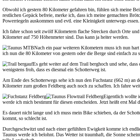
Obwohl ich gestern 80 Kilometer gefahren bin, fühlen sich meine Be
restlichen Gepäck befreie, merke ich, dass ich meine gemachten Bröt
Powerriegeln auskommen und evtl. eine Kleinigkeit unterwegs essen.
Ich fahre schon seit zwölf Kilometern flache Strecken durch Orte un
Kilometer auf 750 Höhenmeter sind. Das kann ja heiter werden.
Nach ein paar weiteren Kilometern muss ich nun hart a
ich nun die 80 Kilometer von gestern oder die Berge sind einfach zu 
Es geht weiter auf dem Trail berghoch und sehe, dass d
wenigstens froh, dass es diesmal ein Schotterweg ist.
Am Ende des Schotterwegs sehe ich nun den Fuchstanz (662 m) an dem e
Kilometer zum großen Feldberg auch noch zu schaffen. Ich fahre weite
Eigentlich wollte 
werde ich mich bestimmt für diesen entscheiden. Jetzt heißt erst Mal
Es dauert nicht lange und ich muss mein Bike schieben, da der Schott
kommt, so schlecht ist.
Durchgeschwitzt und nach einer gefühlten Ewigkeit komme ich endli
Taunus werde ich belohnt. Das Wetter ist traumhaft, die Sonne schein