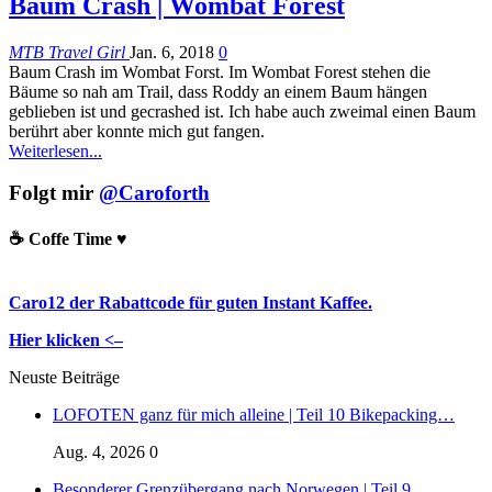
Baum Crash | Wombat Forest
MTB Travel Girl
Jan. 6, 2018
0
Baum Crash im Wombat Forst. Im Wombat Forest stehen die
Bäume so nah am Trail, dass Roddy an einem Baum hängen
geblieben ist und gecrashed ist. Ich habe auch zweimal einen Baum
berührt aber konnte mich gut fangen.
Weiterlesen...
Folgt mir
@Caroforth
☕️ Coffe Time ♥️
Caro12 der Rabattcode für guten Instant Kaffee.
Hier klicken <–
Neuste Beiträge
LOFOTEN ganz für mich alleine | Teil 10 Bikepacking…
Aug. 4, 2026
0
Besonderer Grenzübergang nach Norwegen | Teil 9