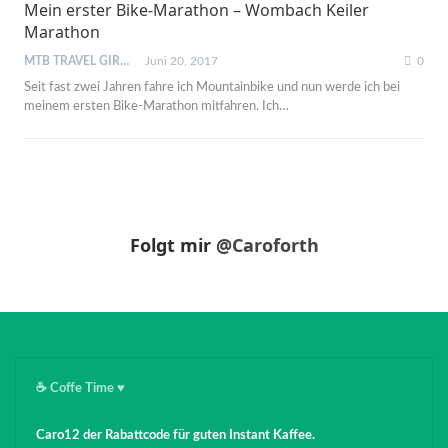
Mein erster Bike-Marathon – Wombach Keiler
Marathon
MTB TRAVEL GIRL
Juni 20, 2017
0
Seit fast zwei Jahren fahre ich Mountainbike und nun werde ich bei
meinem ersten Bike-Marathon mitfahren. Ich…
Folgt mir
@Caroforth
☕️ Coffe Time ♥️
Caro12 der Rabattcode für guten Instant Kaffee.