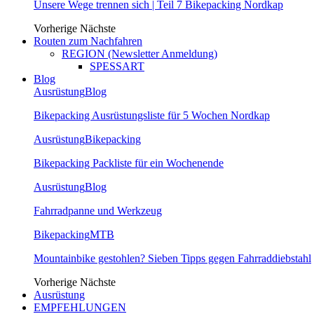
Unsere Wege trennen sich | Teil 7 Bikepacking Nordkap
Vorherige
Nächste
Routen zum Nachfahren
REGION (Newsletter Anmeldung)
SPESSART
Blog
Ausrüstung
Blog
Bikepacking Ausrüstungsliste für 5 Wochen Nordkap
Ausrüstung
Bikepacking
Bikepacking Packliste für ein Wochenende
Ausrüstung
Blog
Fahrradpanne und Werkzeug
Bikepacking
MTB
Mountainbike gestohlen? Sieben Tipps gegen Fahrraddiebstahl
Vorherige
Nächste
Ausrüstung
EMPFEHLUNGEN