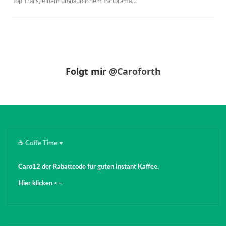
Top Trails, einem unglaublichem Panorama
…
Folgt mir
@Caroforth
☕️ Coffe Time ♥️
Caro12 der Rabattcode für guten Instant Kaffee.
Hier klicken <–