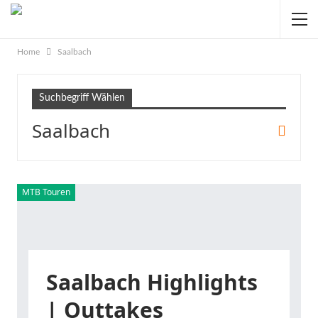
Home
Saalbach
Suchbegriff Wählen
Saalbach
MTB Touren
Saalbach Highlights
| Outtakes