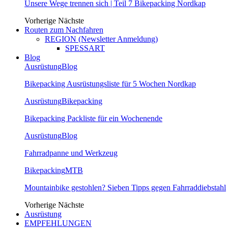
Unsere Wege trennen sich | Teil 7 Bikepacking Nordkap
Vorherige
Nächste
Routen zum Nachfahren
REGION (Newsletter Anmeldung)
SPESSART
Blog
Ausrüstung
Blog
Bikepacking Ausrüstungsliste für 5 Wochen Nordkap
Ausrüstung
Bikepacking
Bikepacking Packliste für ein Wochenende
Ausrüstung
Blog
Fahrradpanne und Werkzeug
Bikepacking
MTB
Mountainbike gestohlen? Sieben Tipps gegen Fahrraddiebstahl
Vorherige
Nächste
Ausrüstung
EMPFEHLUNGEN