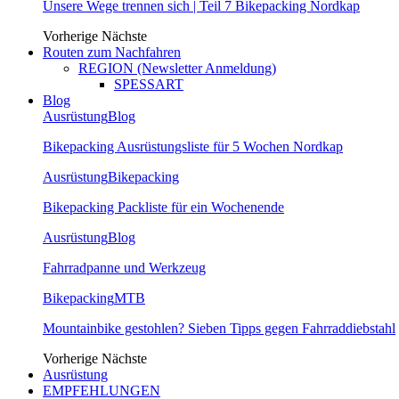
Unsere Wege trennen sich | Teil 7 Bikepacking Nordkap
Vorherige
Nächste
Routen zum Nachfahren
REGION (Newsletter Anmeldung)
SPESSART
Blog
Ausrüstung
Blog
Bikepacking Ausrüstungsliste für 5 Wochen Nordkap
Ausrüstung
Bikepacking
Bikepacking Packliste für ein Wochenende
Ausrüstung
Blog
Fahrradpanne und Werkzeug
Bikepacking
MTB
Mountainbike gestohlen? Sieben Tipps gegen Fahrraddiebstahl
Vorherige
Nächste
Ausrüstung
EMPFEHLUNGEN