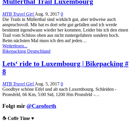
Müllerthal Trail Luxembourg
MTB Travel Girl
Aug. 9, 2017
0
Die Trails in Müllerthal sind wirklich gut, aber teilweise auch
anspruchsvoll. Mir hat es dort sehr gut gefallen und ich werde
bestimmt irgendwann wieder her kommen. Leider bin ich den einen
Trail vom Schloss oben aus nicht runtergefahren sondern hoch.
Beim nächsten Mal muss ich den auf jeden…
Weiterlesen...
Bikepacking Deutschland
Lets‘ ride to Luxembourg | Bikepacking #
8
MTB Travel Girl
Aug. 5, 2017
0
Goodbye schöne Eifel und ab nach Luxembourg. Schleiden -
Pronsfeld, 66 Km, 5:00 Std, 1200 Hm Pronsfeld -…
Folgt mir
@Caroforth
☕️ Coffe Time ♥️