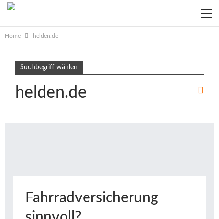
Home
helden.de
Suchbegriff wählen
helden.de
Fahrradversicherung
sinnvoll?