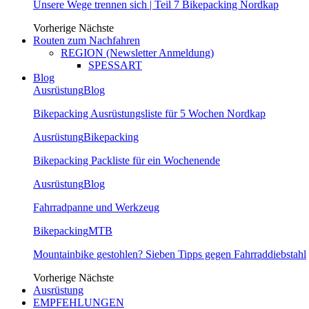
Unsere Wege trennen sich | Teil 7 Bikepacking Nordkap
Vorherige
Nächste
Routen zum Nachfahren
REGION (Newsletter Anmeldung)
SPESSART
Blog
Ausrüstung
Blog
Bikepacking Ausrüstungsliste für 5 Wochen Nordkap
Ausrüstung
Bikepacking
Bikepacking Packliste für ein Wochenende
Ausrüstung
Blog
Fahrradpanne und Werkzeug
Bikepacking
MTB
Mountainbike gestohlen? Sieben Tipps gegen Fahrraddiebstahl
Vorherige
Nächste
Ausrüstung
EMPFEHLUNGEN