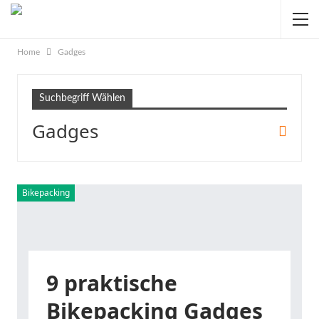
Home
Gadges
Suchbegriff Wählen
Gadges
Bikepacking
9 praktische
Bikepacking Gadges