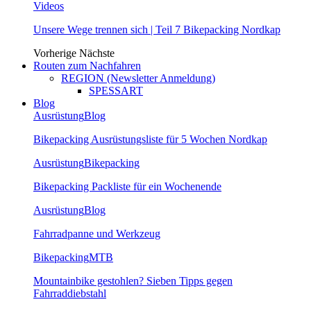
Videos
Unsere Wege trennen sich | Teil 7 Bikepacking Nordkap
Vorherige
Nächste
Routen zum Nachfahren
REGION (Newsletter Anmeldung)
SPESSART
Blog
Ausrüstung
Blog
Bikepacking Ausrüstungsliste für 5 Wochen Nordkap
Ausrüstung
Bikepacking
Bikepacking Packliste für ein Wochenende
Ausrüstung
Blog
Fahrradpanne und Werkzeug
Bikepacking
MTB
Mountainbike gestohlen? Sieben Tipps gegen
Fahrraddiebstahl