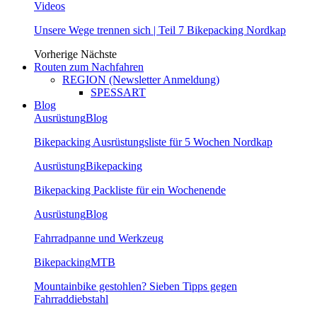
Videos
Unsere Wege trennen sich | Teil 7 Bikepacking Nordkap
Vorherige
Nächste
Routen zum Nachfahren
REGION (Newsletter Anmeldung)
SPESSART
Blog
Ausrüstung
Blog
Bikepacking Ausrüstungsliste für 5 Wochen Nordkap
Ausrüstung
Bikepacking
Bikepacking Packliste für ein Wochenende
Ausrüstung
Blog
Fahrradpanne und Werkzeug
Bikepacking
MTB
Mountainbike gestohlen? Sieben Tipps gegen
Fahrraddiebstahl