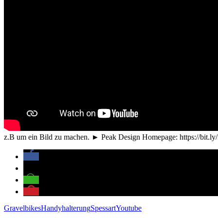
z.B um ein Bild zu machen. ► Peak Design Homepage: https://bit.l
Gravelbikes
Handyhalterung
Spessart
Youtube