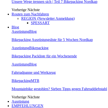
Unsere Wege trennen sich | Teil 7 Bikepacking Nordkap
Vorherige
Nächste
Routen zum Nachfahren
REGION (Newsletter Anmeldung)
SPESSART
Blog
Ausrüstung
Blog
Bikepacking Ausrüstungsliste für 5 Wochen Nordkap
Ausrüstung
Bikepacking
Bikepacking Packliste für ein Wochenende
Ausrüstung
Blog
Fahrradpanne und Werkzeug
Bikepacking
MTB
Mountainbike gestohlen? Sieben Tipps gegen Fahrraddiebstahl
Vorherige
Nächste
Ausrüstung
EMPFEHLUNGEN