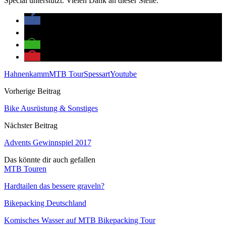
Special unterstützt. Vielen Dank an dieser Stelle.
Hahnenkamm
MTB Tour
Spessart
Youtube
Vorherige Beitrag
Bike Ausrüstung & Sonstiges
Nächster Beitrag
Advents Gewinnspiel 2017
Das könnte dir auch gefallen
MTB Touren
Hardtailen das bessere graveln?
Bikepacking Deutschland
Komisches Wasser auf MTB Bikepacking Tour