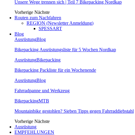
Unsere Wege trennen sich | Teil 7 Bikepacking Nordkap
Vorherige
Nächste
Routen zum Nachfahren
REGION (Newsletter Anmeldung)
SPESSART
Blog
Ausrüstung
Blog
Bikepacking Ausrüstungsliste für 5 Wochen Nordkap
Ausrüstung
Bikepacking
Bikepacking Packliste für ein Wochenende
Ausrüstung
Blog
Fahrradpanne und Werkzeug
Bikepacking
MTB
Mountainbike gestohlen? Sieben Tipps gegen Fahrraddiebstahl
Vorherige
Nächste
Ausrüstung
EMPFEHLUNGEN