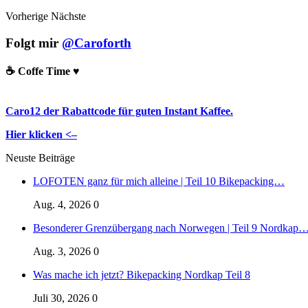
Vorherige
Nächste
Folgt mir
@Caroforth
☕️ Coffe Time ♥️
Caro12 der Rabattcode für guten Instant Kaffee.
Hier klicken <–
Neuste Beiträge
LOFOTEN ganz für mich alleine | Teil 10 Bikepacking…
Aug. 4, 2026
0
Besonderer Grenzübergang nach Norwegen | Teil 9 Nordkap
Aug. 3, 2026
0
Was mache ich jetzt? Bikepacking Nordkap Teil 8
Juli 30, 2026
0