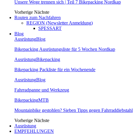
Unsere Wege trennen sich | Teil 7 Bikepacking Nordkap
Vorherige
Nächste
Routen zum Nachfahren
REGION (Newsletter Anmeldung)
SPESSART
Blog
Ausrüstung
Blog
Bikepacking Ausrüstungsliste für 5 Wochen Nordkap
Ausrüstung
Bikepacking
Bikepacking Packliste für ein Wochenende
Ausrüstung
Blog
Fahrradpanne und Werkzeug
Bikepacking
MTB
Mountainbike gestohlen? Sieben Tipps gegen Fahrraddiebstahl
Vorherige
Nächste
Ausrüstung
EMPFEHLUNGEN