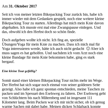
Am
31. Oktober 2017
Seit ich von meiner letzten Bikepacking Tour zurück bin, habe ich
immer wieder mit dem Gedanken gespielt, noch eine weitere kleine
Bikepacking Tour zu starten. Allerdings hat mich mein Knie davon
abgehalten. Ich musste erst mal eine Zwangspause einlegen. Und
das, obwohl ich den Herbst doch so schön finde.
Doch aufgeben wollte ich nicht. Ich fing an, spezielle
Übungen/Yoga für mein Knie zu machen. Dass ich mich mal für
Yoga interessieren werde, hätte ich auch nicht gedacht 🙂 Aber ich
muss sagen es hat geholfen. Und nachdem ich vom Arzt noch eine
kleine Bandage für mein Knie bekommen habe, ging es stark
bergauf.
Eine kleine Tour gefällig?
Somit stand einer kleinen Bikepacking Tour nichts mehr im Wege.
Der Herbst hat sich sogar noch einmal von seiner goldenen Seite
gezeigt. Also habe ich ganz spontan entschieden, meine Taschen zu
packen und im Spessart den Eselsweg zu fahren. Der Eselsweg geht
von Schlüchtern bis nach Milternberg und ist insgesamt 111
Kilometer lang. Beim Packen war ich mir nicht sicher, ob ich genug
warme Sachen mit dabei habe. Meinen dicken Schlafsack konnte