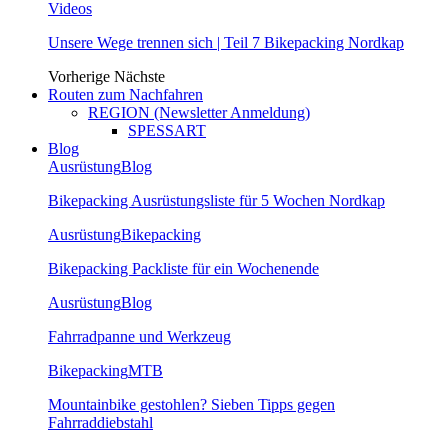
Videos
Unsere Wege trennen sich | Teil 7 Bikepacking Nordkap
Vorherige
Nächste
Routen zum Nachfahren
REGION (Newsletter Anmeldung)
SPESSART
Blog
Ausrüstung
Blog
Bikepacking Ausrüstungsliste für 5 Wochen Nordkap
Ausrüstung
Bikepacking
Bikepacking Packliste für ein Wochenende
Ausrüstung
Blog
Fahrradpanne und Werkzeug
Bikepacking
MTB
Mountainbike gestohlen? Sieben Tipps gegen
Fahrraddiebstahl