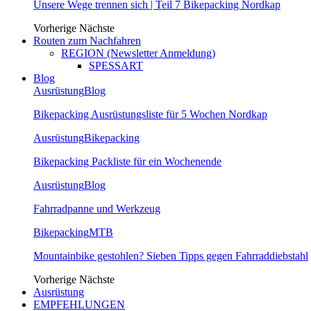
Unsere Wege trennen sich | Teil 7 Bikepacking Nordkap
Vorherige
Nächste
Routen zum Nachfahren
REGION (Newsletter Anmeldung)
SPESSART
Blog
Ausrüstung
Blog
Bikepacking Ausrüstungsliste für 5 Wochen Nordkap
Ausrüstung
Bikepacking
Bikepacking Packliste für ein Wochenende
Ausrüstung
Blog
Fahrradpanne und Werkzeug
Bikepacking
MTB
Mountainbike gestohlen? Sieben Tipps gegen Fahrraddiebstahl
Vorherige
Nächste
Ausrüstung
EMPFEHLUNGEN